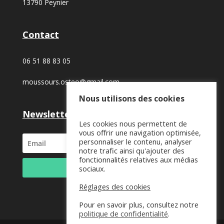
13790 Peynier
Contact
06 51 88 83 05
moussours.osteo@gmail.com
Nous utilisons des cookies
Newsletter
Les cookies nous permettent de
vous offrir une navigation optimisée,
personnaliser le contenu, analyser
notre trafic ainsi qu'ajouter des
fonctionnalités relatives aux médias
S'abonner
sociaux.
Réglages des cookies
Pour en savoir plus, consultez notre
politique de confidentialité
.